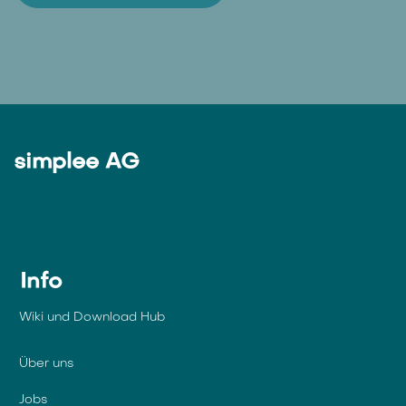
Wir sind für dich da - mit
persönlicher Beratung,
verlässlichem Support und
intelligenten Lösungen. Gerne
zeigen wir dir die Vorteile von
Alpitronic im Detail auf.
Kontaktiere uns