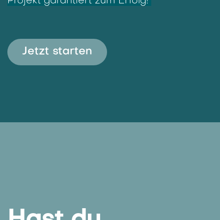
unseren
interaktiven DC-
Check?
Du planst ein DC-Projekt? Bekomm hier
unsere Experteninputs! In wenigen Klicks
zu wertvollen Tipps - damit wird dein
Projekt garantiert zum Erfolg!
Jetzt starten​​