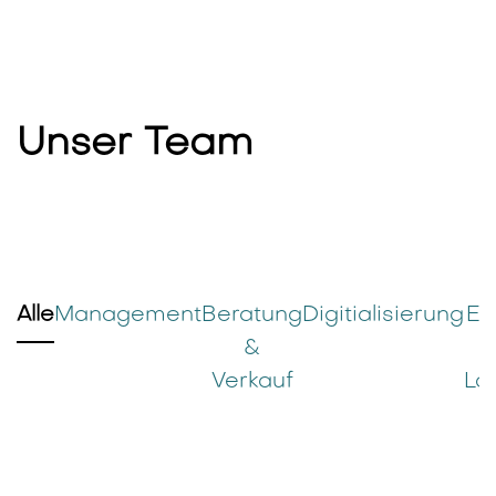
Unser Team
Alle
Management
Beratung
Digitialisierung
Ei
&
Verkauf
Log