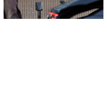
Dreistufiges Offline-Lade- und
Lastmanagement verhindert unnötige
Erhöhung des Hausanschlusses
Kein anderes System regelt die Last so
effizient wie Easee: Es findet ein
Lastausgleich zwischen HAK und