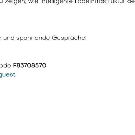
u zeigen, wie intelligente Ladeinfrastruktur d
ch und spannende Gespräche!
 Code
F83708570
/guest