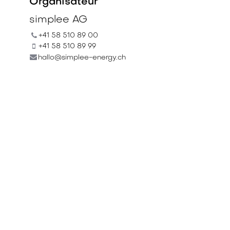
Organisateur
simplee AG
+41 58 510 89 00
+41 58 510 89 99
hallo@simplee-energy.ch
Partager
Découvrez ce que les gens
voient et disent à propos
de cet événement et
rejoignez la conversation.