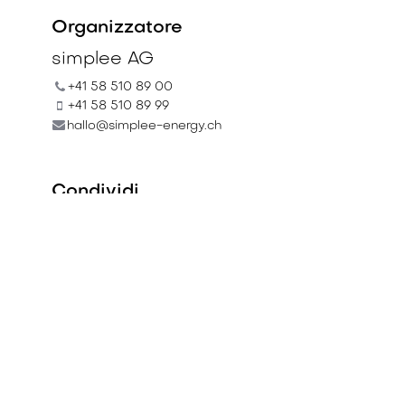
Organizzatore
simplee AG
+41 58 510 89 00
+41 58 510 89 99
hallo@simplee-energy.ch
Condividi
Scopri cosa pensano le
persone di questo evento
e partecipa alla
discussione.