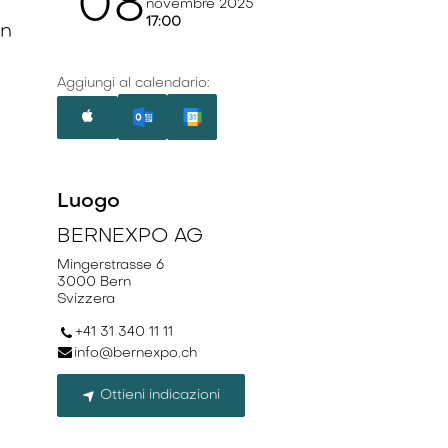
08
novembre 2025
17:00
en
Aggiungi al calendario:
Luogo
BERNEXPO AG
Mingerstrasse 6
3000 Bern
Svizzera
+41 31 340 11 11
info@bernexpo.ch
Ottieni indicazioni