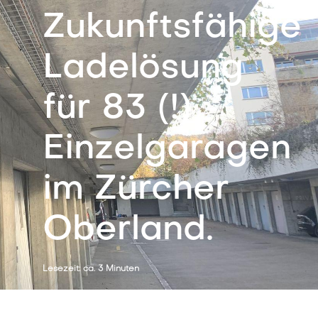
Zukunftsfähige
Ladelösung
für 83 (!)
Einzelgaragen
im Zürcher
Oberland.
Lesezeit: ca. 3 Minuten