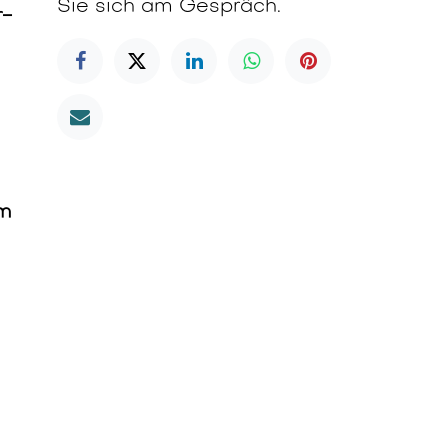
Sie sich am Gespräch.
r-
em
as
P,