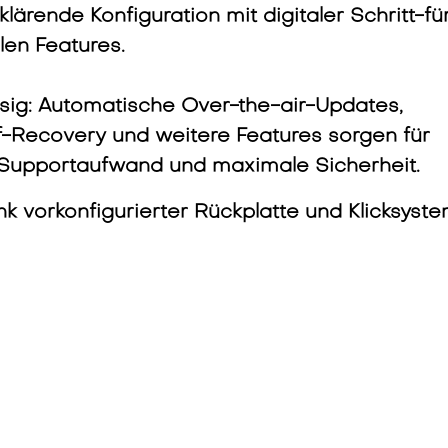
klärende Konfiguration mit digitaler Schritt-fü
llen Features.
ässig: Automatische Over-the-air-Updates,
elf-Recovery und weitere Features sorgen für
 Supportaufwand und maximale Sicherheit.
nk vorkonfigurierter Rückplatte und Klicksyst
nstallations- noch Konfigurationsaufwand.
e-Schieflastenmanagement bis zum HAK hält d
rnetverbindung stabil.
ität: Eine universelle, vorkonfigurierbare
Modelle sowie flexible Schnittstellen wie OCP