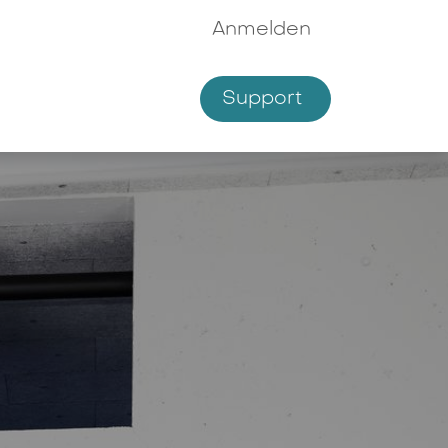
Anmelden
Supp​​ort
hmen
Shop