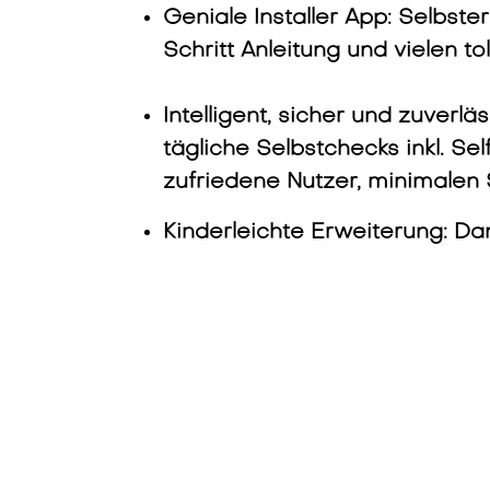
Geniale Installer App: Selbster
Schritt Anleitung und vielen to
Intelligent, sicher und zuverl
tägliche Selbstchecks inkl. S
zufriedene Nutzer, minimalen
Kinderleichte Erweiterung: Da
entsteht weder zusätzlicher I
Gut fürs Netz: Aktives Offlin
Netz auch bei Ausfall der Inte
Investitionssicher dank Modular
Rückplatte für künftige Easee 