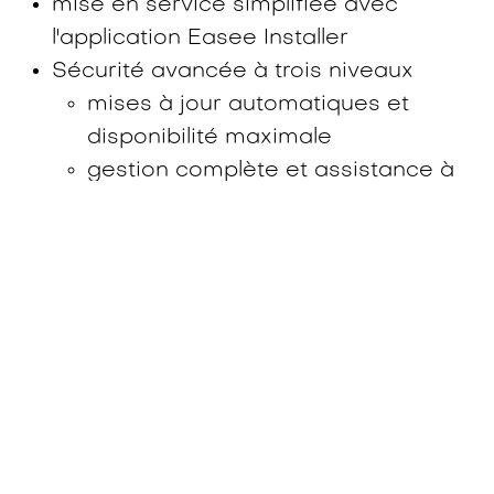
mise en service simplifiée avec
l'application Easee Installer
Sécurité avancée à trois niveaux
mises à jour automatiques et
disponibilité maximale
gestion complète et assistance à
distance
support technique local en Suisse
et garantie de 5 ans
16h30 : Apéro et démonstration pratiques
de l'univers Easee
Nous terminerons vers 18h00.
Ensemble, construisons l'avenir de la
mobilité électrique ! Nous avons hâte de