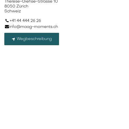
Therese-Giehse-Strasse 10
8050 Zürich
Schweiz
+41 44 444 26 26
info@maag-moments.ch
Wegbeschreibung
Organisator
simplee AG
+41 58 510 89 00
+41 58 510 89 99
hallo@simplee-energy.ch
Teilen
Finden Sie heraus, was über diese