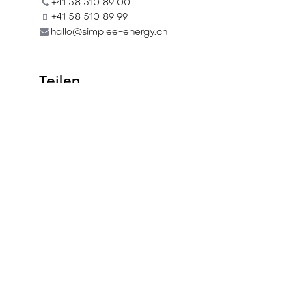
+41 58 510 89 00
+41 58 510 89 99
hallo@simplee-energy.ch
Teilen
Finden Sie heraus, was
über diese Veranstaltung
gesagt wird und beteiligen
Sie sich am Gespräch.