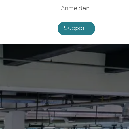
Anmelden
Supp​​ort
hmen
Shop