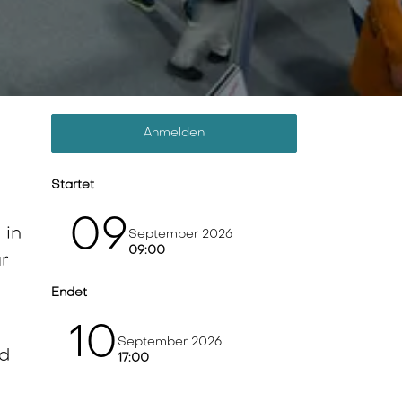
Anmelden
Startet
09
 in
September 2026
09:00
ür
Endet
10
September 2026
nd
17:00