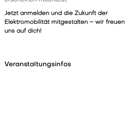
Jetzt anmelden und die Zukunft der
Elektromobilität mitgestalten – wir freuen
uns auf dich!
Veranstaltungsinfos
Standort
WERK1 AG
Fabrikstrasse 7
9200 Gossau SG
Schweiz
+41 71 388 14 14
restaurant@werk-1.ch