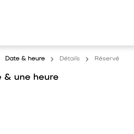
ualités et connaissances
Entreprise
Date & heure
Détails
Réservé
e & une heure