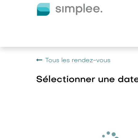
Se rendre au contenu
Produits
Services
Act
Tous les rendez-vous
Sélectionner une dat