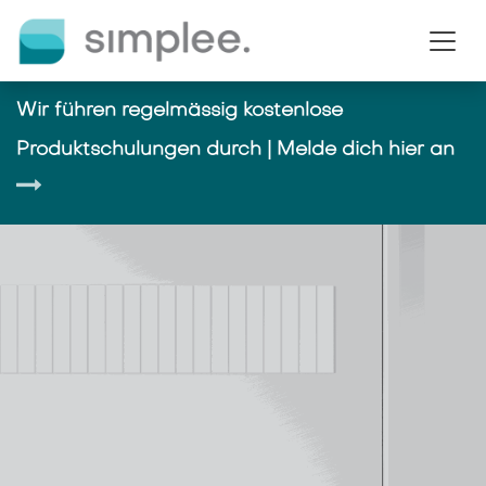
Passa al contenuto
Wir führen regelmässig kostenlose
Produktschulungen durch | Melde dich hier an