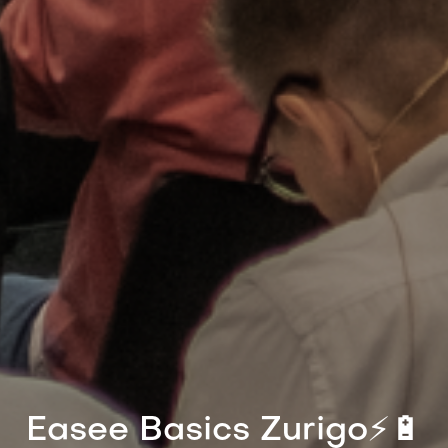
Easee Basics Zurigo⚡️🔋