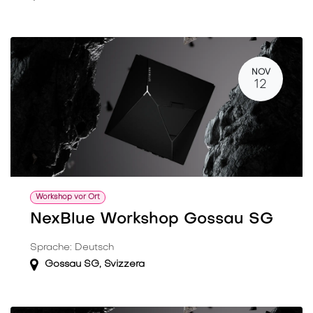
NOV
12
Workshop vor Ort
NexBlue Workshop Gossau SG
Sprache: Deutsch
Gossau SG
,
Svizzera