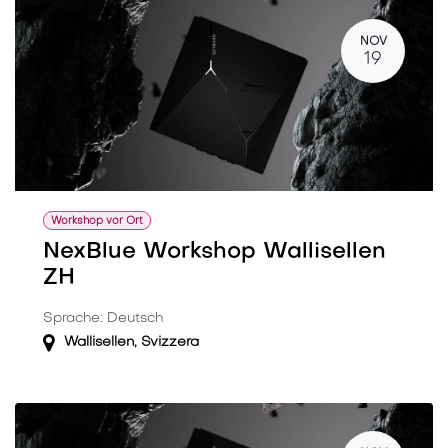
NOV
19
Workshop vor Ort
NexBlue Workshop Wallisellen
ZH
Sprache: Deutsch
Wallisellen
,
Svizzera