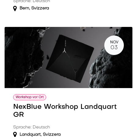
Sprache: Deutsch
Bern
,
Svizzera
NOV
03
Workshop vor Ort
NexBlue Workshop Landquart
GR
Sprache: Deutsch
Landquart
,
Svizzera