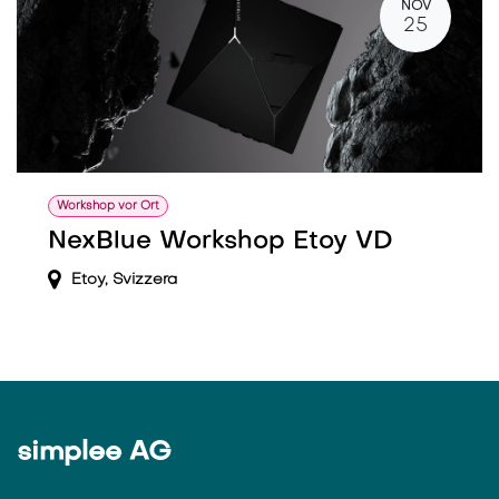
NOV
25
Workshop vor Ort
NexBlue Workshop Etoy VD
Etoy
,
Svizzera
simplee AG