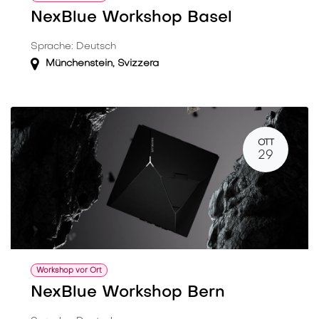
NexBlue Workshop Basel
Sprache: Deutsch
Münchenstein
,
Svizzera
OTT
29
Workshop vor Ort
NexBlue Workshop Bern