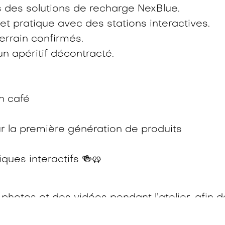
 des solutions de recharge NexBlue.
t pratique avec des stations interactives.
errain confirmés.
n apéritif décontracté.
n café
r la première génération de produits
tiques interactifs 🍻🥨
photos et des vidéos pendant l’atelier, afin d
venants et l'ambiance. Veuillez nous informer 