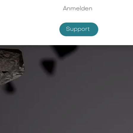
Anmelden
Supp​​ort
hmen
Shop