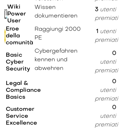
Wiki
Wissen
3
utenti
Power
dokumentieren
premiati
User
Eroe
Raggiungi 2000
1
utenti
della
PE
premiati
comunità
Cybergefahren
0
Basic
kennen und
Cyber
utenti
abwehren
Security
premiati
0
Legal &
Compliance
utenti
Basics
premiati
0
Customer
Service
utenti
Excellence
premiati