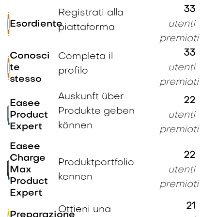
33
Registrati alla
Esordiente
utenti
piattaforma
premiati
33
Conosci
Completa il
te
utenti
profilo
stesso
premiati
Auskunft über
22
Easee
Produkte geben
Product
utenti
können
Expert
premiati
Easee
22
Charge
Produktportfolio
Max
utenti
kennen
Product
premiati
Expert
21
Ottieni una
Preparazione