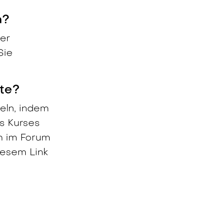
n?
er
Sie
kte?
eln, indem
s Kurses
h im Forum
iesem Link