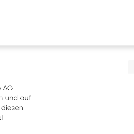
stungen
News und Wissen
Unterne
 AG.
m und auf
 diesen
l