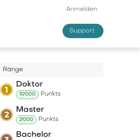
Anmelden
Supp​​ort
hmen
Shop
Ränge
Doktor
Punkt
s
10'000
Master
Punkt
s
2'000
Bachelor