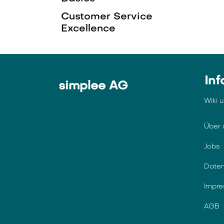
Customer Service
Excellence
Inf
simplee AG
Wiki 
Über 
Jobs
Daten
Impr
AGB