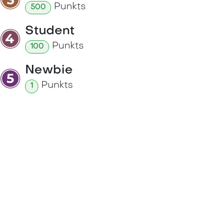
Punkt
s
500
Student
Punkt
s
100
Newbie
Punkt
s
1