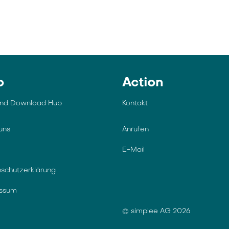
o
Action
und Download Hub
Kontakt
uns
Anrufen
E-Mail
schutzerklärung
essum
© simplee AG 2026