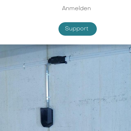
Anmelden
Supp​​ort
hmen
Shop