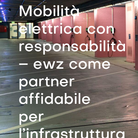
Mobilità
elettrica con
responsabilità
– ewz come
partner
affidabile
per
l’infrastruttura