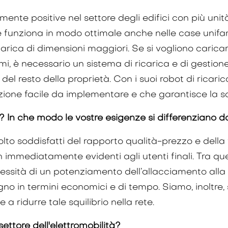
nte positive nel settore degli edifici con più unit
e funziona in modo ottimale anche nelle case unifami
i ricarica di dimensioni maggiori. Se si vogliono ca
mi, è necessario un sistema di ricarica e di gestion
l resto della proprietà. Con i suoi robot di ricari
zione facile da implementare e che garantisce la so
i? In che modo le vostre esigenze si differenziano da
o soddisfatti del rapporto qualità-prezzo e della fac
mmediatamente evidenti agli utenti finali. Tra questi
ecessità di un potenziamento dell’allacciamento all
o in termini economici e di tempo. Siamo, inoltre, 
 a ridurre tale squilibrio nella rete.
settore dell'elettromobilità?