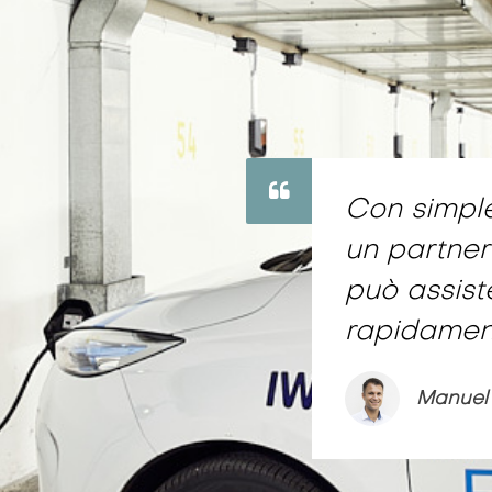
Con simpl
un partner
può assis
rapidamente
Manuel 