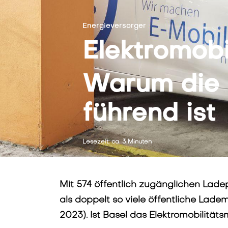
Energieversorger
Elektromob
Warum die R
führend ist
Lesezeit: ca. 3 Minuten
Mit 574 öffentlich zugänglichen Lad
als doppelt so viele öffentliche Lade
2023). Ist Basel das Elektromobilitä